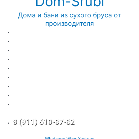
Dom-Srubi
Дома и бани из сухого бруса от
производителя
Мобильные бани
Бани из бруса
Дома из бруса
Каркасные дома
Комплектация
Доставка
Наши работы
Калькулятор
Отзывы
8 (911) 610-67-62
Whatsapp
Viber
Youtube