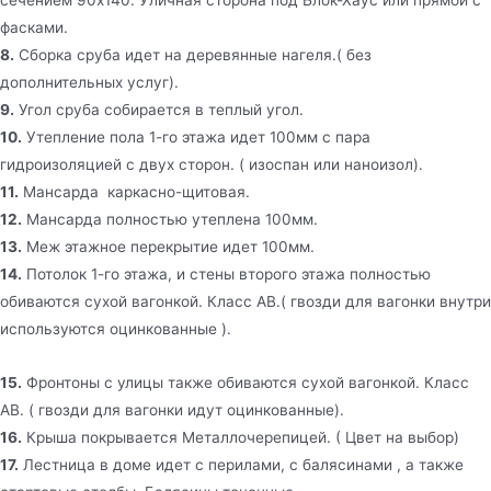
сечением 90х140. Уличная сторона под Блок-Хаус или прямой с
фасками.
8.
Сборка сруба идет на деревянные нагеля.( без
дополнительных услуг).
9.
Угол сруба собирается в теплый угол.
10.
Утепление пола 1-го этажа идет 100мм с пара
гидроизоляцией с двух сторон. ( изоспан или наноизол).
11.
Мансарда каркасно-щитовая.
12.
Мансарда полностью утеплена 100мм.
13.
Меж этажное перекрытие идет 100мм.
14.
Потолок 1-го этажа, и стены второго этажа полностью
обиваются сухой вагонкой. Класс АВ.( гвозди для вагонки внутри
используются оцинкованные ).
15.
Фронтоны с улицы также обиваются сухой вагонкой. Класс
АВ. ( гвозди для вагонки идут оцинкованные).
16.
Крыша покрывается Металлочерепицей. ( Цвет на выбор)
17.
Лестница в доме идет с перилами, с балясинами , а также