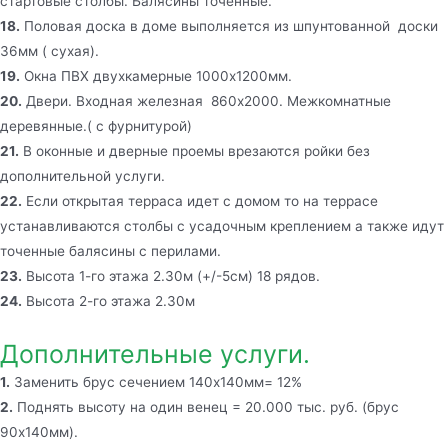
стартовые столбы. Балясины точенные.
18.
Половая доска в доме выполняется из шпунтованной доски
36мм ( сухая).
19.
Окна ПВХ двухкамерные 1000х1200мм.
20.
Двери. Входная железная 860х2000. Межкомнатные
деревянные.( с фурнитурой)
21.
В оконные и дверные проемы врезаются ройки без
дополнительной услуги.
22.
Если открытая терраса идет с домом то на террасе
устанавливаются столбы с усадочным креплением а также идут
точенные балясины с перилами.
23.
Высота 1-го этажа 2.30м (+/-5см) 18 рядов.
24.
Высота 2-го этажа 2.30м
Дополнительные услуги.
1.
Заменить брус сечением 140х140мм= 12%
2.
Поднять высоту на один венец = 20.000 тыс. руб. (брус
90х140мм).