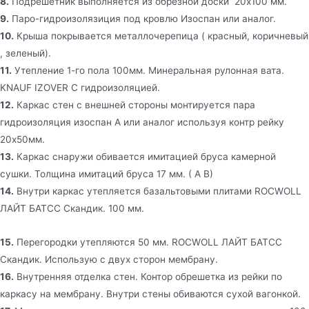
8.
Подрешетник выполняется из обрезной доски 20х100 мм.
9.
Паро-гидроизолязиция под кровлю Изоспан или аналог.
10.
Крыша покрывается металлочерепица ( красный, коричневый
, зеленый).
11.
Утепление 1-го пола 100мм. Минеральная рулонная вата.
KNAUF IZOVER C гидроизоляцией.
12.
Каркас стен c внешней стороны монтируется пара
гидроизоляция изоспан А или аналог используя контр рейку
20х50мм.
13.
Каркас снаружи обивается имитацией бруса камерной
сушки. Толщина имитаций бруса 17 мм. ( А В)
14.
Внутри каркас утепляется базальтовыми плитами ROCWOLL
ЛАЙТ БАТСС Скандик. 100 мм.
15.
Перегородки утепляются 50 мм. ROCWOLL ЛАЙТ БАТСС
Скандик. Использую с двух сторон мембрану.
16.
Внутренняя отделка стен. Контор обрешетка из рейки по
каркасу на мембрану. Внутри стены обиваются сухой вагонкой.