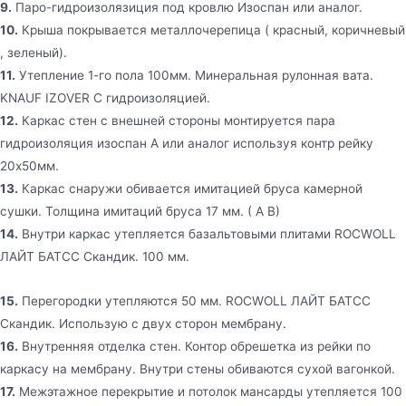
9.
Паро-гидроизолязиция под кровлю Изоспан или аналог.
10.
Крыша покрывается металлочерепица ( красный, коричневый
, зеленый).
11.
Утепление 1-го пола 100мм. Минеральная рулонная вата.
KNAUF IZOVER C гидроизоляцией.
12.
Каркас стен c внешней стороны монтируется пара
гидроизоляция изоспан А или аналог используя контр рейку
20х50мм.
13.
Каркас снаружи обивается имитацией бруса камерной
сушки. Толщина имитаций бруса 17 мм. ( А В)
14.
Внутри каркас утепляется базальтовыми плитами ROCWOLL
ЛАЙТ БАТСС Скандик. 100 мм.
15.
Перегородки утепляются 50 мм. ROCWOLL ЛАЙТ БАТСС
Скандик. Использую с двух сторон мембрану.
16.
Внутренняя отделка стен. Контор обрешетка из рейки по
каркасу на мембрану. Внутри стены обиваются сухой вагонкой.
17.
Межэтажное перекрытие и потолок мансарды утепляется 100