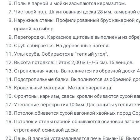
Полы в парной и мойки засыпаются керамзитом.
Чистовой пол. Шпунтованная доска 28 мм. камерной с
Наружные стены. Профилированный брус камерной су
прямой на выбор.
Перегородки. Каркасное щитовые выполнены из обрез
Сруб собирается. На деревянные нагеля.
Углы сруба. Собираются в “теплый угол”.
Высота потолков: 1 этаж 2,00 м (+/-5 см). 15 венцов.
Стропильная часть. Выполняется из обрезной доски 4
Подстропильные балки. Выполняются из обрезной до
Кровельный материал. Металлочерепица.
Фронтоны, карнизы, свесы кровли обиваются сухой ва
Утепление перекрытия 100мм. Для защиты утеплителя
Потолок обивается сухой вагонкой хвойных пород Сор
Потолок и стены парной обшиваются осиновой вагонко
строганной осиновой доски.
Печь. В парной устанавливается печь Ермак-16 Вывод