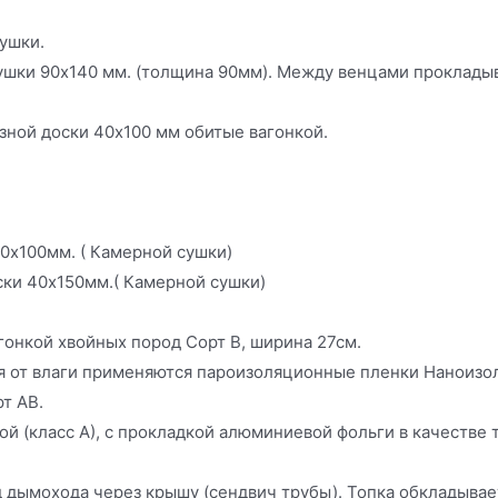
ушки.
шки 90х140 мм. (толщина 90мм). Между венцами прокладыва
ной доски 40х100 мм обитые вагонкой.
0х100мм. ( Камерной сушки)
ски 40х150мм.( Камерной сушки)
гонкой хвойных пород Сорт В, ширина 27см.
 от влаги применяются пароизоляционные пленки Наноизол
т АВ.
й (класс А), с прокладкой алюминиевой фольги в качестве 
 дымохода через крышу (сендвич трубы). Топка обкладывае