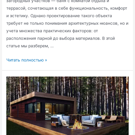
загородных участков — баня с комнатой отдыха и
террасой, сочетающая в себе функциональность, комфорт
и эстетику. Однако проектирование такого объекта
требует не только понимания архитектурных нюансов, но и
учета множества практических факторов: от
расположения парной до выбора материалов. В этой
статье мы разберем, …
Проект
Читать полностью »
бани
с
комнатой
отдыха:
планировка
и
советы