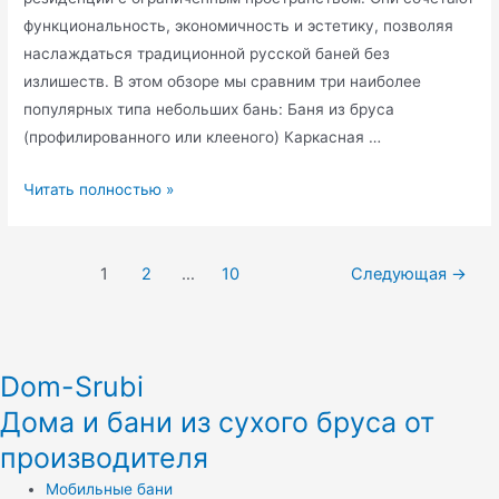
функциональность, экономичность и эстетику, позволяя
наслаждаться традиционной русской баней без
излишеств. В этом обзоре мы сравним три наиболее
популярных типа небольших бань: Баня из бруса
(профилированного или клееного) Каркасная …
Небольшие
Читать полностью »
проекты
бань:
Пагинация
идеи
1
2
…
10
Следующая
→
записей
и
решения
Dom-Srubi
Дома и бани из сухого бруса от
производителя
Мобильные бани