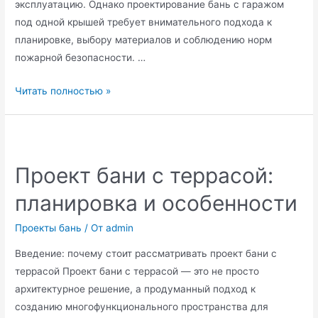
эксплуатацию. Однако проектирование бань с гаражом
под одной крышей требует внимательного подхода к
планировке, выбору материалов и соблюдению норм
пожарной безопасности. …
Проект
Читать полностью »
бани
с
гаражом:
планировка
Проект бани с террасой:
и
планировка и особенности
особенности
совмещённого
Проекты бань
/ От
admin
строения
Введение: почему стоит рассматривать проект бани с
террасой Проект бани с террасой — это не просто
архитектурное решение, а продуманный подход к
созданию многофункционального пространства для