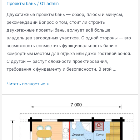
Проекты бань
/ От
admin
Двухэтажные проекты бань — обзор, плюсы и минусы,
рекомендации Вопрос о том, стоит ли строить
двухэтажные проекты бань, волнует всё больше
владельцев загородных участков. С одной стороны — это
возможность совместить функциональность бани с
комфортным местом для отдыха или даже гостевой зоной.
С другой — растут сложности проектирования,
требования к фундаменту и безопасности. В этой …
Двухэтажные
Читать полностью »
проекты
бань:
выбор,
особенности
и
практические
советы