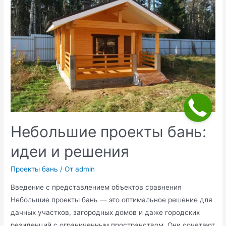
6:
планировка
и
особенности
строительства
Небольшие проекты бань:
идеи и решения
Проекты бань
/ От
admin
Введение с представлением объектов сравнения
Небольшие проекты бань — это оптимальное решение для
дачных участков, загородных домов и даже городских
резиденций с ограниченным пространством. Они сочетают