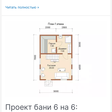
Современные
Читать полностью »
проекты
бань:
идеи
и
решения
Проект бани 6 на 6: