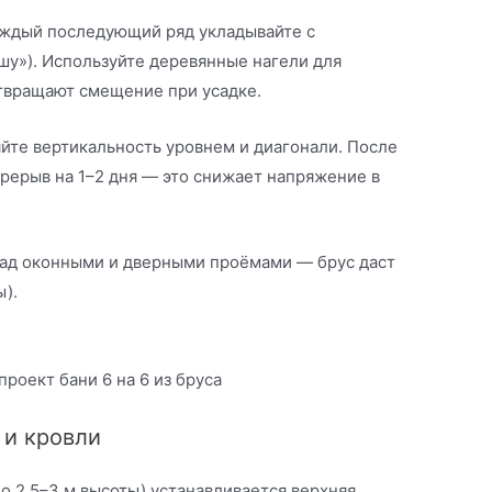
аждый последующий ряд укладывайте с
ашу»). Используйте деревянные нагели для
твращают смещение при усадке.
йте вертикальность уровнем и диагонали. После
рерыв на 1–2 дня — это снижает напряжение в
над оконными и дверными проёмами — брус даст
ы).
 и кровли
о 2.5–3 м высоты) устанавливается верхняя